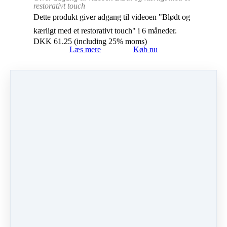
restorativt touch
Dette produkt giver adgang til videoen "
Blødt og
kærligt med et restorativt touch
" i 6 måneder.
DKK
61.25
(including 25% moms)
Læs mere
Køb nu
Levende led
Yoga serien "Levende led" bringer
opmærksomhed og kærlighed til kroppens mange
led.
Dette produkt giver adgang til serien "Levende
Led" i 6 måneder.
DKK
149.00
(including 25% moms)
Læs mere
Køb nu
Følg hjertet
I yoga serien "Følg hjertet" bringes
opmærksomhed til hjertet.
Dette produkt giver adgang til serien "Ånd
dybere" i 6 måneder.