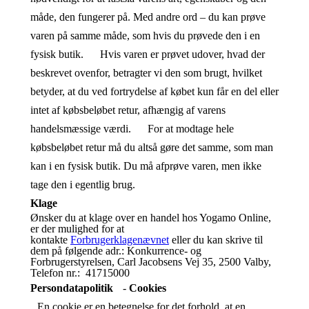
måde, den fungerer på. Med andre ord – du kan prøve
varen på samme måde, som hvis du prøvede den i en
fysisk butik. Hvis varen er prøvet udover, hvad der
beskrevet ovenfor, betragter vi den som brugt, hvilket
betyder, at du ved fortrydelse af købet kun får en del eller
intet af købsbeløbet retur, afhængig af varens
handelsmæssige værdi. For at modtage hele
købsbeløbet retur må du altså gøre det samme, som man
kan i en fysisk butik. Du må afprøve varen, men ikke
tage den i egentlig brug.
Klage
Ønsker du at klage over en handel hos Yogamo Online,
er der mulighed for at
kontakte
Forbrugerklagenævnet
eller du kan skrive til
dem på følgende adr.: Konkurrence- og
Forbrugerstyrelsen, Carl Jacobsens Vej 35, 2500 Valby,
Telefon nr.: 41715000
Persondatapolitik
-
Cookies
En cookie er en betegnelse for det forhold, at en