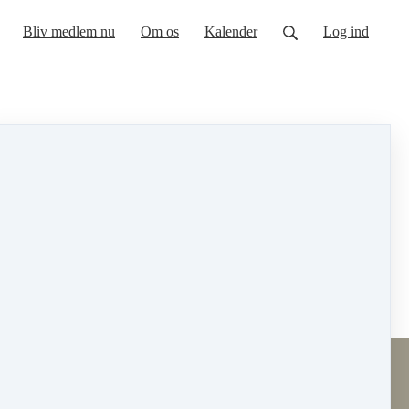
Bliv medlem nu
Om os
Kalender
Log ind
id skifte til et abonnement hvor du får adgang til