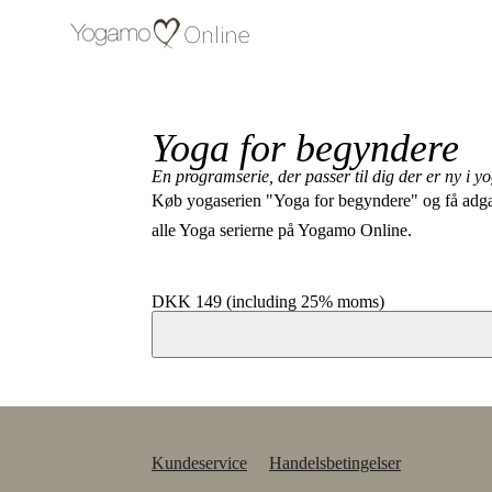
Yoga for begyndere
En programserie, der passer til dig der er ny i y
Køb yogaserien "Yoga for begyndere" og få adgang 
alle Yoga serierne på Yogamo Online.
DKK
149
(including 25% moms)
Kundeservice
Handelsbetingelser