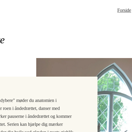
Forside
re
 dybere" møder du anatomien i
r roen i åndedrættet, danser med
ker pauserne i åndedrættet og kommer
et. Serien kan hjælpe dig mærker