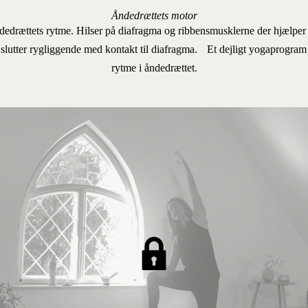
Åndedrættets motor
drættets rytme. Hilser på diafragma og ribbensmusklerne der hjælper d
g slutter rygliggende med kontakt til diafragma. Et dejligt yogaprogram
rytme i åndedrættet.