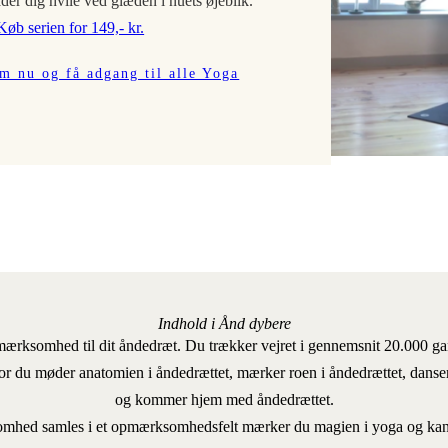
der dig hvile ved glæden i nuets øjeblik.
Køb serien for 149,- kr.
m nu og få adgang til alle Yoga
Indhold i Ånd dybere
mærksomhed til dit åndedræt. Du trækker vejret i gennemsnit 20.000 gan
vor du møder anatomien i åndedrættet, mærker roen i åndedrættet, dans
og kommer hjem med åndedrættet.
hed samles i et opmærksomhedsfelt mærker du magien i yoga og kan h