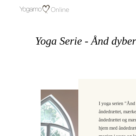
Yoga Serie - Ånd dybe
I yoga serien "Ånd
åndedrættet, mærke
åndedrættet og mær
hjem med åndedrætt