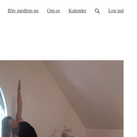
Bliv medlem nu
Om os
Kalender
Log ind