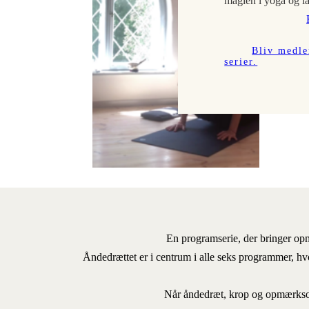
magien i yoga og la
Bliv medle
serier.
En programserie, der bringer op
Åndedrættet er i centrum i alle seks programmer, h
Når åndedræt, krop og opmærksom