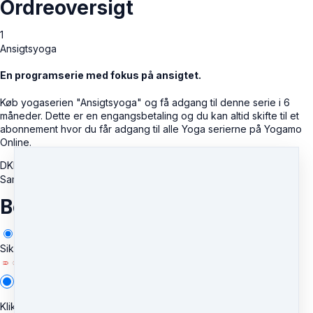
Ordreoversigt
1
Ansigtsyoga
En programserie med fokus på ansigtet.
Køb yogaserien "Ansigtsyoga" og få adgang til denne serie i 6
måneder. Dette er en engangsbetaling og du kan altid skifte til et
abonnement hvor du får adgang til alle Yoga serierne på Yogamo
Online.
DKK
119,20
Samlet beløb
DKK
119,20
Betalingsmetode
Sikker betaling
Tilføj nyt kort
Klik på 'Fortsæt' for at gå til betalingsvinduet.