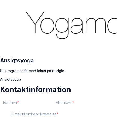
Ansigtsyoga
En programserie med fokus på ansigtet.
Ansigtsyoga
Kontaktinformation
Fornavn
Efternavn
E-mail til ordrebekræftelse