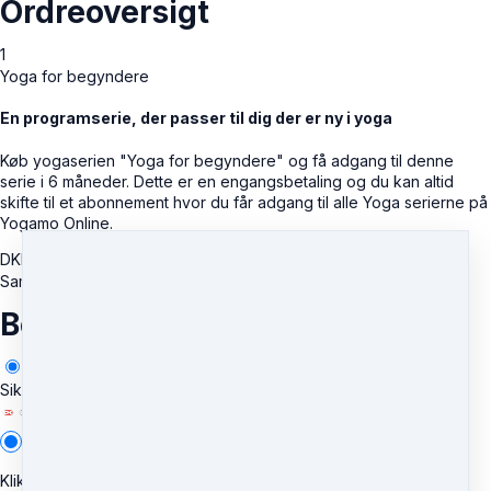
Ordreoversigt
1
Yoga for begyndere
En programserie, der passer til dig der er ny i yoga
Køb yogaserien "Yoga for begyndere" og få adgang til denne
serie i 6 måneder. Dette er en engangsbetaling og du kan altid
skifte til et abonnement hvor du får adgang til alle Yoga serierne på
Yogamo Online.
DKK
119,20
Samlet beløb
DKK
119,20
Betalingsmetode
Sikker betaling
Tilføj nyt kort
Klik på 'Fortsæt' for at gå til betalingsvinduet.