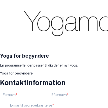
Yoga for begyndere
En programserie, der passer til dig der er ny i yoga
Yoga for begyndere
Kontaktinformation
Fornavn
Efternavn
E-mail til ordrebekræftelse