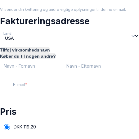
Vi sender din kvittering og andre vigtige oplysninger til denne e-mail.
Faktureringsadresse
Land
Tilføj virksomhedsnavn
Køber du til nogen andre?
Navn - Fornavn
Navn - Efternavn
E-mail
Pris
DKK
119,20