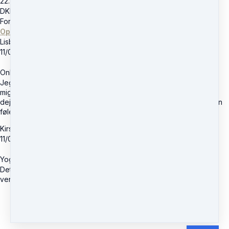
22. Aug
DKK
176
Fornyes månedligt til
DKK
176
startende 22. Sep.
Opsig når som helst.
Lisbeth Meldgaard
11/03-2026
Online yoga
Jeg bruger Yogamo online fordi jeg kan gøre det når det passer
mig, og når jeg har tid til eller behov for det. Jeg synes det er så
dejligt at man kan se de forskellige emner - og så vælge den man
føler for på dagen.
Kirstine
11/03-2026
Yoga online
Det er nemt, at jeg kan "gå til yoga" lige, når det passer mig. Kan
vende tilbage til nogle øvelser, der passer til min krop.