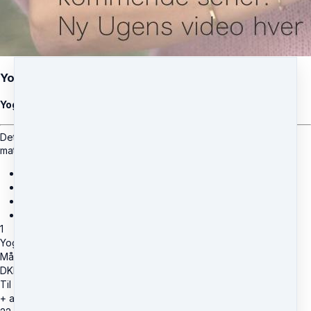
Yogamo Online Medlemskab
Yoga hjemme hos dig selv
Dette medlemskab giver dig adgang til alt Yogamo Online
materialet.
Uden binding - Udmeld dig når du vil.
Ny Ugens video hver onsdag.
Adgang til alle nuværende serier.
Adgang til alle kommende serier.
1
Yogamo Online Medlemskab
Månedligt medlemskab - 14 dages gratis prøveperiode
DKK
0
Til betaling i dag
DKK
0
+ andre betalinger