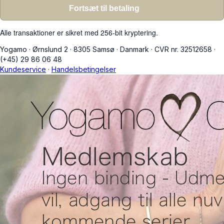
Fortsæt til betaling
Alle transaktioner er sikret med 256-bit kryptering.
Yogamo
·
Ørnslund 2
·
8305 Samsø
·
Danmark
·
CVR nr. 32512658
·
(+45) 29 86 06 48
Kundeservice
·
Handelsbetingelser